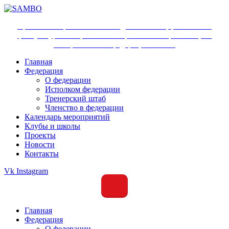
Ярославское региональное отделение Общероссийской
физкультурно-спортивной общественной организации
«Всероссийская федерация самбо»
Главная
Федерация
О федерации
Исполком федерации
Тренерский штаб
Членство в федерации
Календарь мероприятий
Клубы и школы
Проекты
Новости
Контакты
Vk
Instagram
Главная
Федерация
О федерации