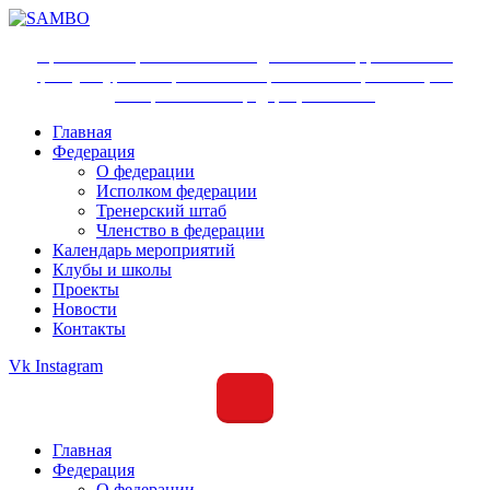
Ярославское региональное отделение Общероссийской
физкультурно-спортивной общественной организации
«Всероссийская федерация самбо»
Главная
Федерация
О федерации
Исполком федерации
Тренерский штаб
Членство в федерации
Календарь мероприятий
Клубы и школы
Проекты
Новости
Контакты
Vk
Instagram
Главная
Федерация
О федерации