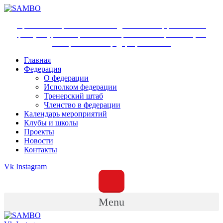
Ярославское региональное отделение Общероссийской
физкультурно-спортивной общественной организации
«Всероссийская федерация самбо»
Главная
Федерация
О федерации
Исполком федерации
Тренерский штаб
Членство в федерации
Календарь мероприятий
Клубы и школы
Проекты
Новости
Контакты
Vk
Instagram
Menu