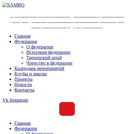
Ярославское региональное отделение Общероссийской
физкультурно-спортивной общественной организации
«Всероссийская федерация самбо»
Главная
Федерация
О федерации
Исполком федерации
Тренерский штаб
Членство в федерации
Календарь мероприятий
Клубы и школы
Проекты
Новости
Контакты
Vk
Instagram
Главная
Федерация
О федерации