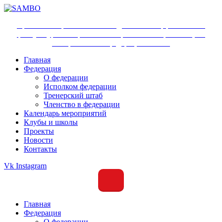
Ярославское региональное отделение Общероссийской
физкультурно-спортивной общественной организации
«Всероссийская федерация самбо»
Главная
Федерация
О федерации
Исполком федерации
Тренерский штаб
Членство в федерации
Календарь мероприятий
Клубы и школы
Проекты
Новости
Контакты
Vk
Instagram
Главная
Федерация
О федерации