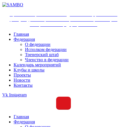
Ярославское региональное отделение Общероссийской
физкультурно-спортивной общественной организации
«Всероссийская федерация самбо»
Главная
Федерация
О федерации
Исполком федерации
Тренерский штаб
Членство в федерации
Календарь мероприятий
Клубы и школы
Проекты
Новости
Контакты
Vk
Instagram
Главная
Федерация
О федерации