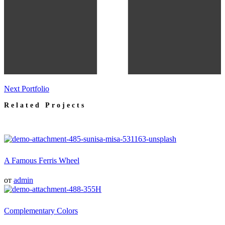
Next Portfolio
Related Projects
A Famous Ferris Wheel
от
admin
Complementary Colors